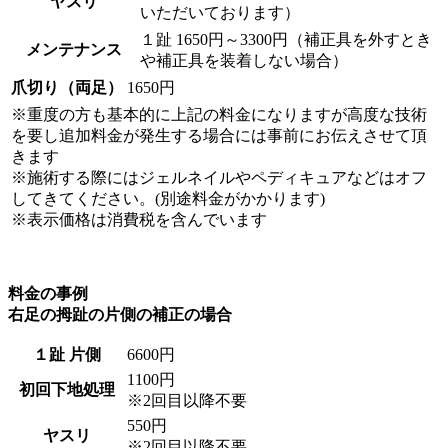
ヤスリ
いただいております）
１趾 1650円～3300円（補正具を外すとき
メンテナンス
や補正具を装着しない場合）
爪切り（両足）
1650円
※重度の方も基本的に上記の料金になりますが高度な技術
を要し追加料金が発生する場合には事前にお伝えさせて頂
きます
※施術する際にはジェルネイルやペディキュアなどはオフ
してきてください。(別途料金がかかります)
※表示価格は消費税を含んでいます
料金の事例
右足の拇趾の片側の補正の場合
１趾 片側
6600円
1100円
初回下地処理
※2回目以降不要
550円
ヤスリ
※2回目以降不要